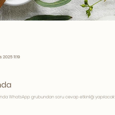
 2025 11:19
ında
asında WhatsApp grubundan soru cevap etkinliği yapılacaktı