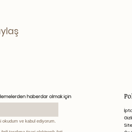
aylaş
Po
llemelerden haberdar olmak için
İpt
Gizl
i okudum ve kabul ediyorum.
Sit
ili tarafıma ticari elektronik ileti