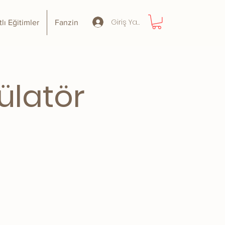
Giriş Yap
tlı Eğitimler
Fanzin
ülatör