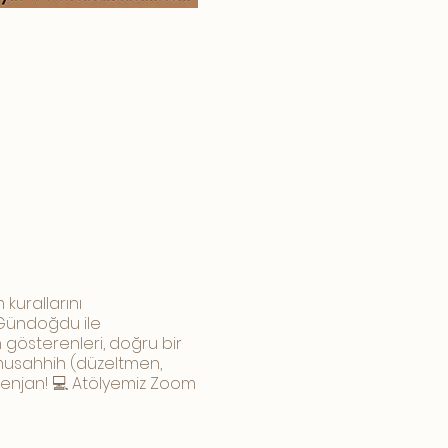
kurallarını
 Gündoğdu ile
 gösterenleri, doğru bir
 musahhih (düzeltmen,
ntenjan! 💻 Atölyemiz Zoom