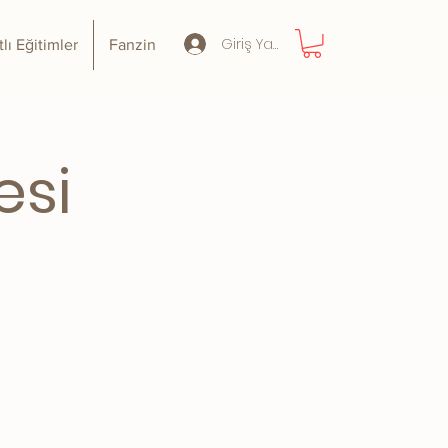
Giriş Yap
tlı Eğitimler
Fanzin
esi