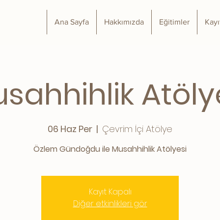
Ana Sayfa
Hakkımızda
Eğitimler
Kayı
sahhihlik Atöly
06 Haz Per
  |  
Çevrim İçi Atölye
Özlem Gündoğdu ile Musahhihlik Atölyesi
Kayıt Kapalı
Diğer etkinlikleri gör