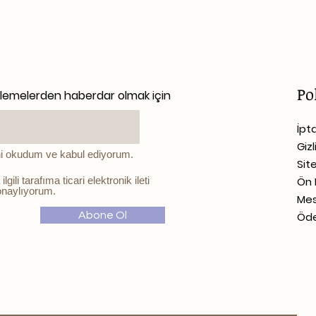
Po
llemelerden haberdar olmak için
İpt
Gizl
i okudum ve kabul ediyorum.
Sit
ili tarafıma ticari elektronik ileti
Ön 
onaylıyorum.
Mes
Abone Ol
Öde