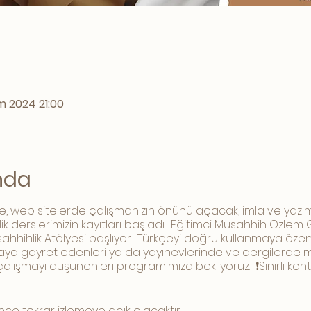
m 2024 21:00
ında
e, web sitelerde çalışmanızın önünü açacak, imla ve yazım 
 derslerimizin kayıtları başladı. Eğitimci Musahhih Özlem
hhihlik Atölyesi başlıyor. Türkçeyi doğru kullanmaya özen
lamaya gayret edenleri ya da yayınevlerinde ve dergilerde
 çalışmayı düşünenleri programımıza bekliyoruz. ❗Sınırlı ko
nce tekrar izlemeye açık olacaktır.