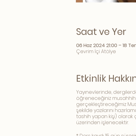
Saat ve Yer
06 Haz 2024 21:00 – 18 Te
Çevrim İçi Atölye
Etkinlik Hakk
Yayınevlerinde, dergilerd
öğreneceğiniz musahhihlik
gerçekleştireceğimiz Musa
şekilde yazılarını hazır
tashih yapan kişi) olarak
üzerinden işlenecektir.
* Ders kaydı 15 gün süresi