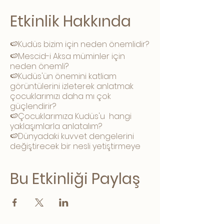
Etkinlik Hakkında
🍉Kudüs bizim için neden önemlidir?
🍉Mescid-i Aksa müminler için
neden önemli?
🍉Kudüs'ün önemini katliam
görüntülerini izleterek anlatmak
çocuklarımızı daha mı çok
güçlendirir?
🍉Çocuklarımıza Kudüs'u hangi
yaklaşımlarla anlatalım?
🍉Dünyadaki kuvvet dengelerini
değiştirecek bir nesli yetiştirmeye
niyetlenmenin başladığı nokta
nedir?
Bu Etkinliği Paylaş
🍉İnsan yetiştirmede ki 3 önemli
evre (Bağlılık-Aidiyet-Uyum)
🍉İslâm pedagojisinin anlattığı
çocukla ilişkilerimiz bahsi
🍉Batı pedagojisinin dayattığı