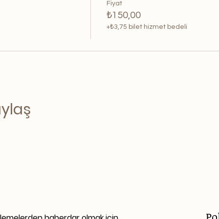
Fiyat
₺150,00
+₺3,75 bilet hizmet bedeli
aylaş
Po
llemelerden haberdar olmak için