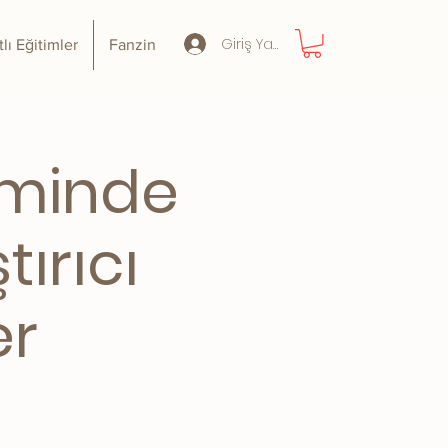
Giriş Yap
tlı Eğitimler
Fanzin
iminde
tırıcı
er