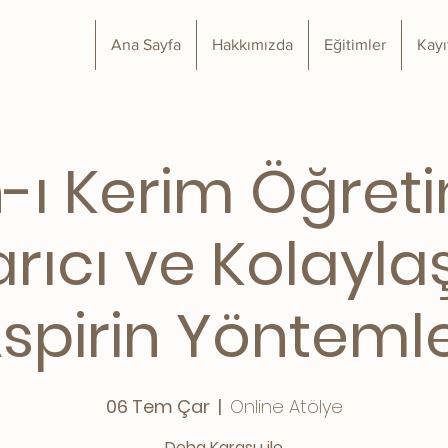
Ana Sayfa
Hakkımızda
Eğitimler
Kayı
n-ı Kerim Öğret
rıcı ve Kolaylaş
spirin Yönteml
06 Tem Çar
  |  
Online Atölye
Deha Karasu ile