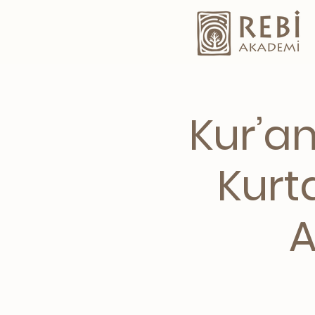
Kur’a
Kurta
A