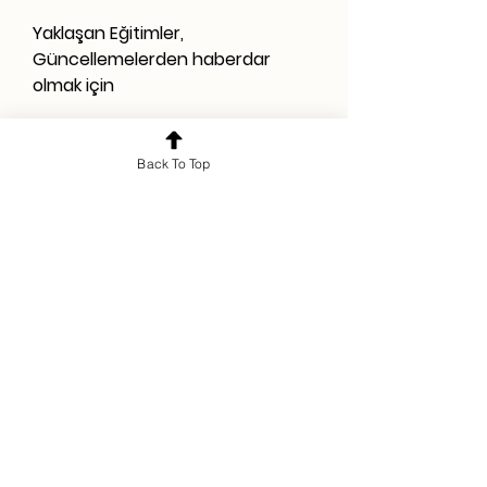
Yaklaşan Eğitimler,
Güncellemelerden haberdar
olmak için
Back To Top
KVKK Aydınlatma Metni'ni okudum
ve kabul ediyorum.
KVKK
Aydınlatma Metni
Kampanya ve duyurularla ilgili
tarafıma ticari elektronik ileti (e-
posta) gönderilmesini onaylıyorum.
Abone Ol
© 2026 Rebi Akademi. Tüm hakları saklıdır.
Politikalar
İptal ve