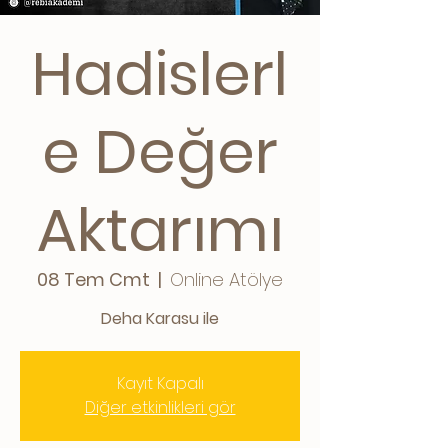
Hadislerl
e Değer
Aktarımı
08 Tem Cmt
  |  
Online Atölye
Deha Karasu ile
Kayıt Kapalı
Diğer etkinlikleri gör