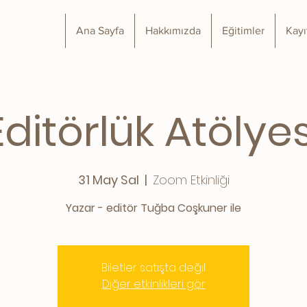
Ana Sayfa
Hakkımızda
Eğitimler
Kayı
Editörlük Atölyes
31 May Sal
  |  
Zoom Etkinliği
Yazar - editör Tuğba Coşkuner ile
Biletler satışta değil
Diğer etkinlikleri gör