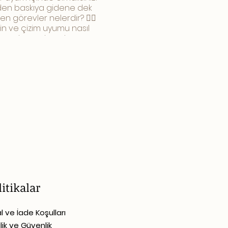
linden baskıya gidene dek
en görevler nelerdir? 👉🏻
tin ve çizim uyumu nasıl
r, son okumada nelere
n hatalar nelerdir? 👉🏻
litikalar
al ve İade Koşulları
ilik ve Güvenlik