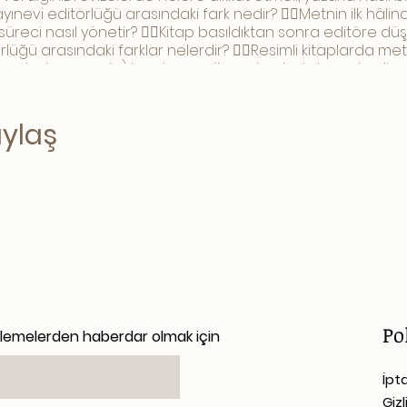
ayınevi editörlüğü arasındaki fark nedir? 👉🏻Metnin ilk hâ
 süreci nasıl yönetir? 👉🏻Kitap basıldıktan sonra editöre düş
örlüğü arasındaki farklar nelerdir? 👉🏻Resimli kitaplarda me
(baskı dosyasında) karşılaşacağınız olası hatalar nelerdi
kapağında aranması gereken özellikler ve düşülmemesi gereke
edilir? Ters okuma nedir?
aylaş
Po
llemelerden haberdar olmak için
İpt
Gizl