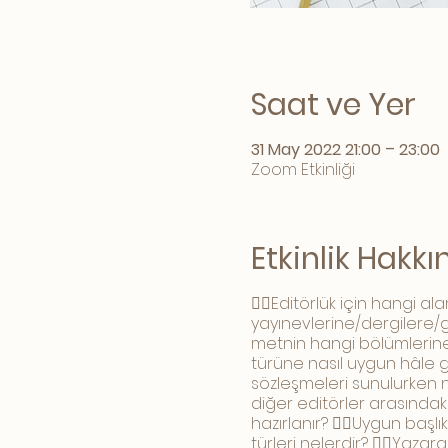
Saat ve Yer
31 May 2022 21:00 – 23:00
Zoom Etkinliği
Etkinlik Hakk
👉🏻Editörlük için hangi ala
yayınevlerine/dergilere/g
metnin hangi bölümlerine,
türüne nasıl uygun hâle getir
sözleşmeleri sunulurken ne
diğer editörler arasındaki f
hazırlanır? 👉🏻Uygun başlık 
türleri nelerdir? 👉🏻Yazar