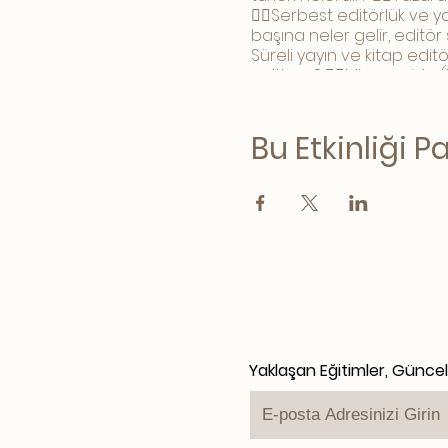
👉🏻Serbest editörlük ve y
başına neler gelir, editör
Süreli yayın ve kitap edit
sağlanır? 👉🏻Mizanpajda 
dikkat edilir? 👉🏻Kitap 
Kurgu hataları nasıl fark 
Bu Etkinliği P
Yaklaşan Eğitimler, Günce