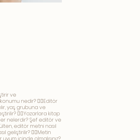
tirir ve
konumu nedir? 👉🏻Editör
lır, yaş grubuna ve
ştirilir? 👉🏻Yazarlara kitap
ler nelerdir? Şef editör ve
bülten, editör metni nasıl
 geliştirilir? 👉🏻Metin
ir uyum içinde olmalısınız?