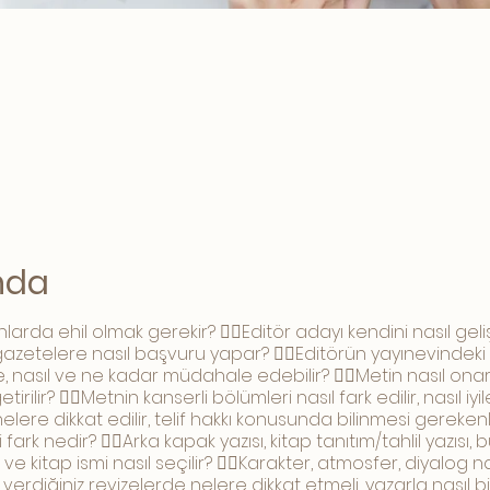
ında
nlarda ehil olmak gerekir? 👉🏻Editör adayı kendini nasıl geliş
azetelere nasıl başvuru yapar? 👉🏻Editörün yayınevindeki 
 nasıl ve ne kadar müdahale edebilir? 👉🏻Metin nasıl onarı
ilir? 👉🏻Metnin kanserli bölümleri nasıl fark edilir, nasıl iyile
lere dikkat edilir, telif hakkı konusunda bilinmesi gereken
ark nedir? 👉🏻Arka kapak yazısı, kitap tanıtım/tahlil yazısı, 
ve kitap ismi nasıl seçilir? 👉🏻Karakter, atmosfer, diyalog nasıl
a verdiğiniz revizelerde nelere dikkat etmeli, yazarla nasıl b