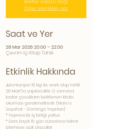
Biletler satışta değil
Diğer etkinlikleri gör
Saat ve Yer
28 Mar 2026 20:00 – 22:00
Çevrim İçi Kitap Tahlili
Etkinlik Hakkında
⚠️Kontenjan 15 kişi ile sınırlı olup tahlil 
28 Mart'ta yapılacaktır. O zamana 
kadar çocukların belirlenen kitabı 
okuması gerekmektedir. (Mars'a 
Seyahat - Domingo Yayınları)
* Yayınevi ile iş birliği yoktur.
* Ders kaydı 15 gün süresince tekrar 
izlemeye açık olacaktır.