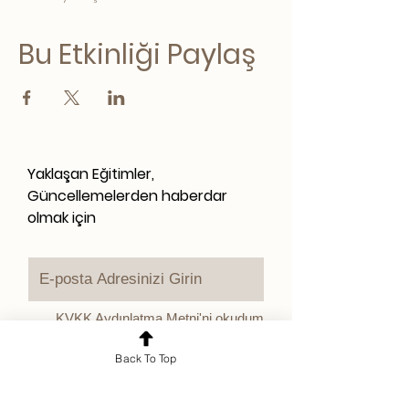
Bu Etkinliği Paylaş
Yaklaşan Eğitimler,
Güncellemelerden haberdar
olmak için
KVKK Aydınlatma Metni'ni okudum
ve kabul ediyorum.
KVKK
Aydınlatma Metni
Back To Top
Kampanya ve duyurularla ilgili
tarafıma ticari elektronik ileti (e-
posta) gönderilmesini onaylıyorum.