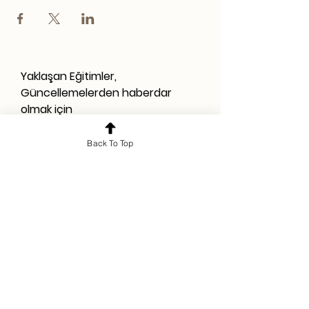
Yaklaşan Eğitimler,
Güncellemelerden haberdar
olmak için
Back To Top
KVKK Aydınlatma Metni'ni okudum
ve kabul ediyorum.
KVKK
Aydınlatma Metni
Kampanya ve duyurularla ilgili
tarafıma ticari elektronik ileti (e-
posta) gönderilmesini onaylıyorum.
Abone Ol
© 2026 Rebi Akademi. Tüm hakları saklıdır.