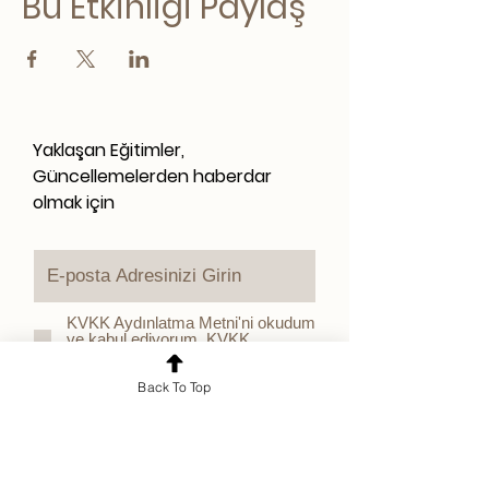
Bu Etkinliği Paylaş
Yaklaşan Eğitimler,
Güncellemelerden haberdar
olmak için
KVKK Aydınlatma Metni'ni okudum
ve kabul ediyorum.
KVKK
Aydınlatma Metni
Kampanya ve duyurularla ilgili
Back To Top
tarafıma ticari elektronik ileti (e-
posta) gönderilmesini onaylıyorum.
Abone Ol