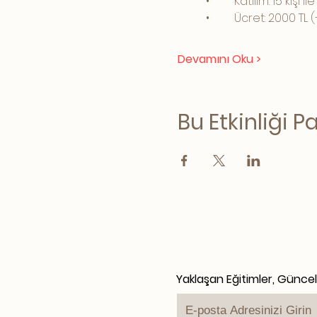
	•	Katılım: 15 kişi il
	•	Ücret: 2000 TL
Devamını Oku >
Bu Etkinliği P
Yaklaşan Eğitimler, Günce