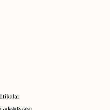
litikalar
al ve İade Koşulları