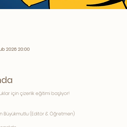
ub 2026 20:00
ında
ar için çizerlik eğitimi başlıyor!
man Büyükmutlu (Editör & Öğretmen)