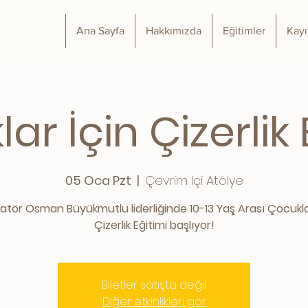
Ana Sayfa
Hakkımızda
Eğitimler
Kayı
ar İçin Çizerlik 
05 Oca Pzt
  |  
Çevrim İçi Atölye
tratör Osman Büyükmutlu liderliğinde 10-13 Yaş Arası Çocukla
Çizerlik Eğitimi başlıyor!
Biletler satışta değil
Diğer etkinlikleri gör