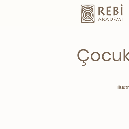
Çocukl
İllüs