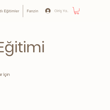
Giriş Yap
tlı Eğitimler
Fanzin
Eğitimi
r İçin