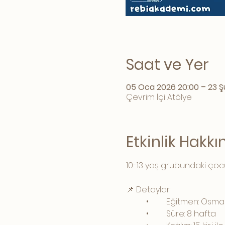
Saat ve Yer
05 Oca 2026 20:00 – 23 Ş
Çevrim İçi Atölye
Etkinlik Hakk
10-13 yaş grubundaki çocukl
📌 Detaylar:
	•	Eğitmen: Os
	•	Süre: 8 hafta