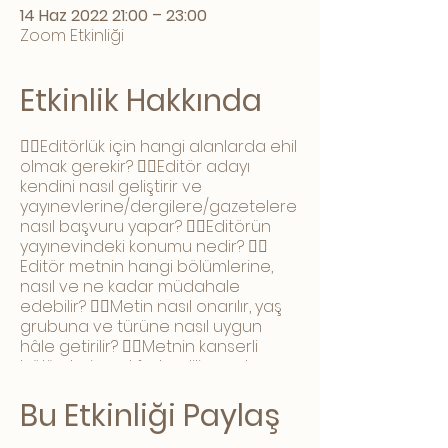
14 Haz 2022 21:00 – 23:00
Zoom Etkinliği
Etkinlik Hakkında
👉🏻Editörlük için hangi alanlarda ehil
olmak gerekir? 👉🏻Editör adayı
kendini nasıl geliştirir ve
yayınevlerine/dergilere/gazetelere
nasıl başvuru yapar? 👉🏻Editörün
yayınevindeki konumu nedir? 👉🏻
Editör metnin hangi bölümlerine,
nasıl ve ne kadar müdahale
edebilir? 👉🏻Metin nasıl onarılır, yaş
grubuna ve türüne nasıl uygun
hâle getirilir? 👉🏻Metnin kanserli
bölümleri nasıl fark edilir, nasıl
iyileştirilir? 👉🏻Yazarlara kitap
sözleşmeleri sunulurken nelere
Bu Etkinliği Paylaş
dikkat edilir, telif hakkı konusunda
bilinmesi gerekenler nelerdir? Şef