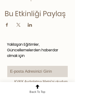
Bu Etkinliği Paylaş
Yaklaşan Eğitimler,
Güncellemelerden haberdar
olmak için
KVKK Aydınlatma Metni'ni okudum
ve kabul ediyorum.
KVKK
Aydınlatma Metni
Back To Top
Kampanya ve duyurularla ilgili
tarafıma ticari elektronik ileti (e-
posta) gönderilmesini onaylıyorum.