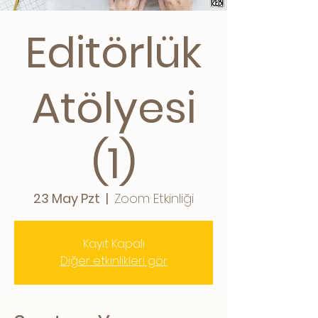
Editörlük
Atölyesi
(1)
23 May Pzt
  |  
Zoom Etkinliği
Kayıt Kapalı
Diğer etkinlikleri gör