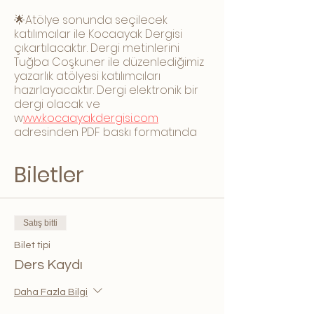
🌟Atölye sonunda seçilecek
katılımcılar ile Kocaayak Dergisi
çıkartılacaktır. Dergi metinlerini
Tuğba Coşkuner ile düzenlediğimiz
yazarlık atölyesi katılımcıları
hazırlayacaktır. Dergi elektronik bir
dergi olacak ve
w
ww.kocaayakdergisi.com
adresinden PDF baskı formatında
ücretsiz olarak indirilebilecektir.
🌟Kontenjan sınırlıdır.
Biletler
🌟 Eğitim İçeriği:
Satış bitti
Birinci Hafta
Çizer kimdir?
Bilet tipi
Çocuklar için çizmek
Ders Kaydı
Kendimizi çizimde nasıl geliştiririz?
Bu atölyeden beklentimiz ne
Daha Fazla Bilgi
olmalı?