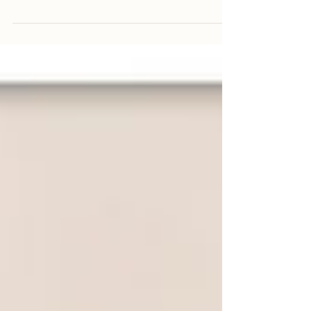
diken, tasarımlarını sosyal medya
hesabında (@kichicik) takipçileriyle
paylaşan Zeynep Kara’yı...