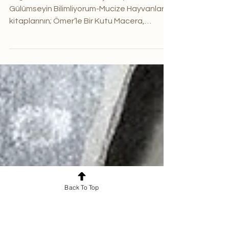
GEÇİRİLMİŞ KOLAY
ANLATIM
Engelsiz Masallar, Menekşe Bayramı,
Gülümseyin Bilimliyorum-Mucize Hayvanlar
kitaplarının; Ömer’le Bir Kutu Macera,
Kocakulak Afilli...
Back To Top